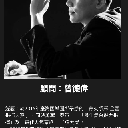
顧問：曾德偉
經歷：於2016年臺灣國樂團所舉辦的［菁英爭揮-全國
指揮大賽 ］，同時勇奪「亞軍」、「最佳舞台魅力指
揮」及「最佳人氣票選」 三項大獎 。