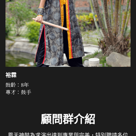
裕霖
鼓齡：8年
專才：鼓手
顧問群介紹
鳳天神鼓為求演出達到專業與完美，特別聘請多位