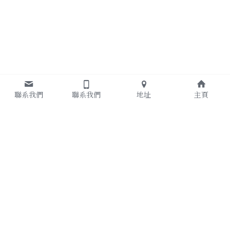
聯系我們
聯系我們
地址
主頁
Google商家：
https://goo.gl/maps/GppjoxhpNhzx2fzN6
ＬＩＮＥ官方：
https://lin.ee/ioMRA0Q
ＬＩＮＥ個人ＩＤ：ｍａｙｆｕｎ０９１７