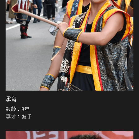
承育
鼓齡：8年
專才：鼓手