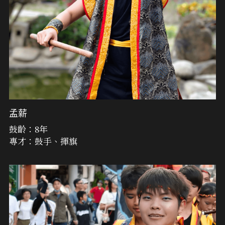
孟薪
鼓齡：8年
專才：鼓手、揮旗