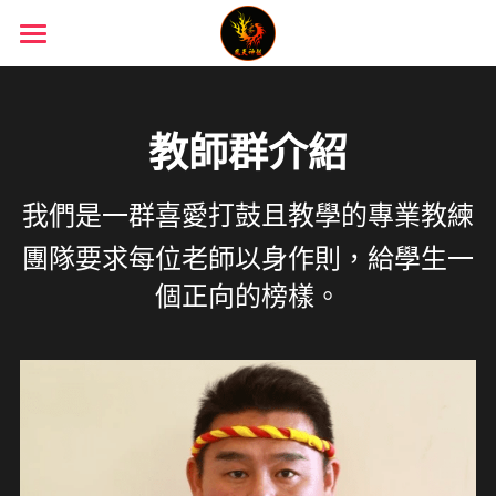
首頁
人物介紹
教師群介紹
太鼓表演經歷
團長—音樂總監介紹
我們是一群喜愛打鼓且教學的專業教練
顧問團員介紹
太鼓課程
團隊要求每位老師以身作則，給學生一
太鼓空靈鼓課程
個正向的榜樣。
空靈鼓
ＬＩＮＥ官方
POWERED BY