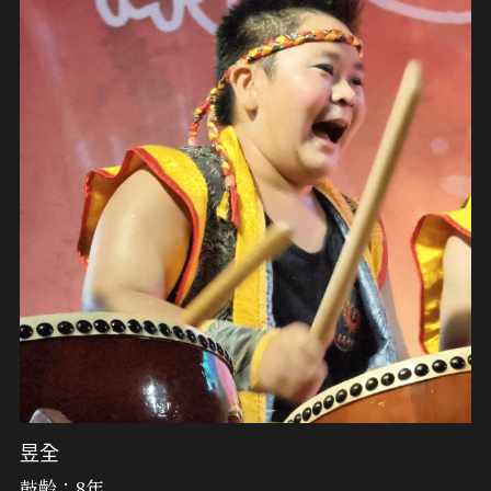
昱全
鼓齡：8年