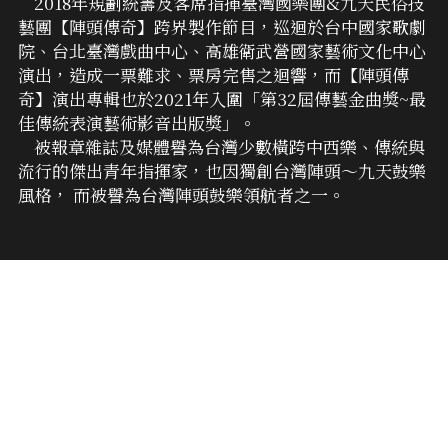
    2018年規劃統籌及客席指揮臺灣國樂團&九天民俗技
藝團【陣頭傳奇】跨界製作節目，巡迴於台中國家歌劇
院、台北臺灣戲曲中心、高雄衛武營國家藝術文化中心
演出，造成一票難求、票房完售之迴響，而【陣頭傳
奇】演出專輯也於2021年入圍「第32屆傳藝金曲獎~最
佳傳統表演藝術影音出版獎」。
    被報章雜誌及媒體譽為台灣少數橫跨中西樂、傳統與
流行的傑出青年指揮家，也因獨創台灣陣頭～九天鼓樂
風格， 而被譽為台灣陣頭鼓樂領航者之一。