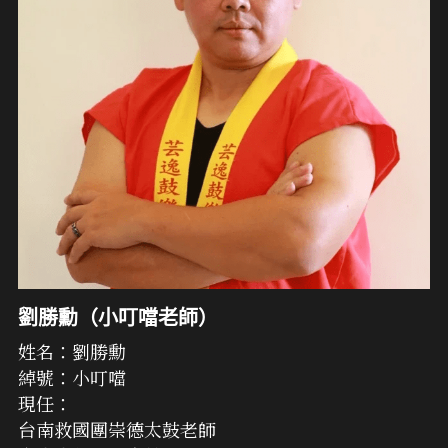
劉勝勳（小叮噹老師）
姓名：劉勝勳
綽號：小叮噹
現任：
台南救國團崇德太鼓老師