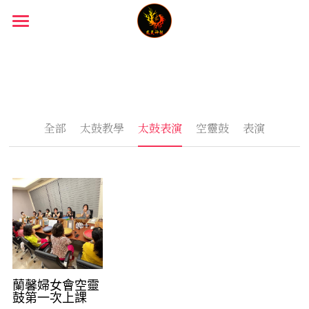
首頁
人物介紹
太鼓表演經歷
團長—音樂總監介紹
全部
太鼓教學
太鼓表演
空靈鼓
表演
顧問團員介紹
太鼓課程
太鼓空靈鼓課程
空靈鼓
ＬＩＮＥ官方
POWERED BY
蘭馨婦女會空靈
鼓第一次上課